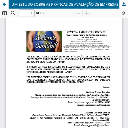
UM ESTUDO SOBRE AS PRÁTICAS DE AVALIAÇÃO DE EMPRESAS PELOS CONTADORES CADASTRADOS NA ASSOCIAÇÃO DE PERITOS JUDICIAIS DO ESTADO DE PERNAMBUCO - APJEP