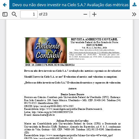
Devo ou não devo investir na Cielo S.A.? Avaliação das métricas e premissas de valuation