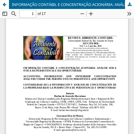
INFORMAÇÃO CONTÁBIL E CONCENTRAÇÃO ACIONÁRIA: ANÁLISE SOB A ÓTICA DA PERSISTÊNCIA E DA OPORTUNIDADE