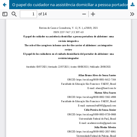
O papel do cuidador na assistência domiciliar a pessoa portadora de alzheimer: uma revisão integrativa