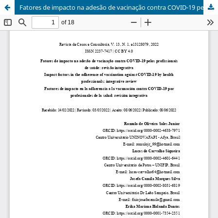
Fatores de impacto na adesão de vacinação contra COVID-19 pelos profissionais de saúde: revisão integrativa