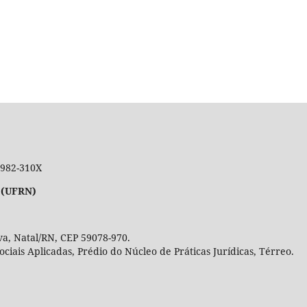
 1982-310X
 (UFRN)
a, Natal/RN, CEP 59078-970.
Sociais Aplicadas, Prédio do Núcleo de Práticas Jurídicas, Térre