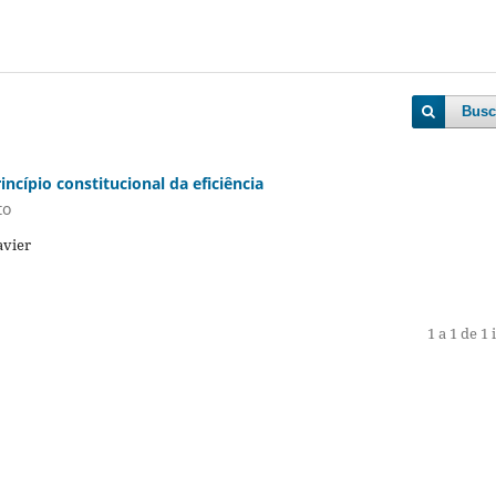
Busc
incípio constitucional da eficiência
to
avier
1 a 1 de 1 