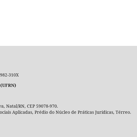
 1982-310X
 (UFRN)
a, Natal/RN, CEP 59078-970.
Sociais Aplicadas, Prédio do Núcleo de Práticas Jurídicas, Térre