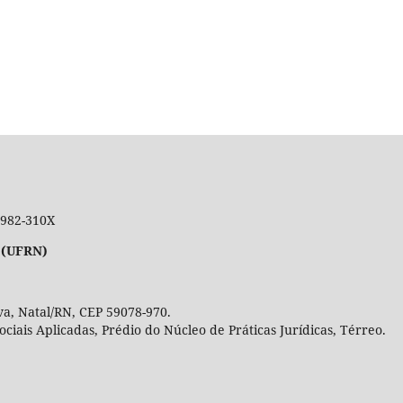
 1982-310X
 (UFRN)
a, Natal/RN, CEP 59078-970.
Sociais Aplicadas, Prédio do Núcleo de Práticas Jurídicas, Térre