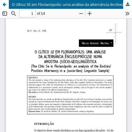
O clítico SE em Florianópolis: uma análise da alternância ênclise/próclise numa amostra (sócio-geo)linguística