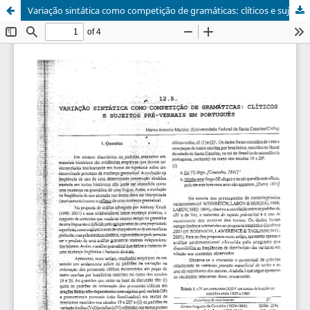
Variação sintática como competição de gramáticas: clíticos e sujeitos pré-verbais em português