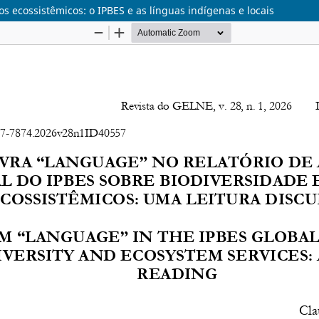
os ecossistêmicos: o IPBES e as línguas indígenas e locais