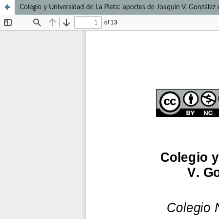
Colegio y Universidad de La Plata: aportes de Joaquín V. González 