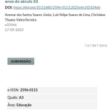
anos do século XX
DOI:
https://doi.org/10.21680/2596-0113.2023v6n1ID32466
Azemar dos Santos Soares Júnior, Luiz Felipe Soares de Lima, Chrislaine
Thuany Vieira Ferreira
e32466
17-09-2023
1 a 1 de 1 itens
SUBMISSÃO
e-ISSN:
2596-0113
Qualis:
A3
Área:
Educação