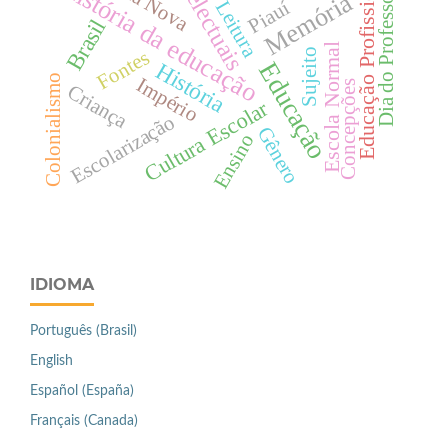
Intelectuais
Educação Profissional
História da educação
Dia do Professor
Memória
Piauí
Leitura
Brasil
Escola Normal
Fontes
Sujeito
Educação
História
Colonialismo
Império
Concepções
Criança
Cultura Escolar
Escolarização
Gênero
Ensino
IDIOMA
Português (Brasil)
English
Español (España)
Français (Canada)