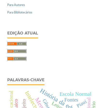
Para Autores
Para Bibliotecários
EDIÇÃO ATUAL
PALAVRAS-CHAVE
História da educação
Intelectuais
Escola Normal
Fontes
Gênero
Piauí
Sujeito
Leitura