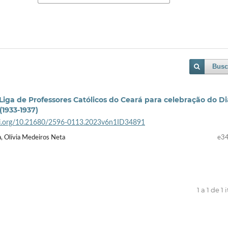
Busc
 Liga de Professores Católicos do Ceará para celebração do Di
(1933-1937)
doi.org/10.21680/2596-0113.2023v6n1ID34891
a, Olívia Medeiros Neta
e3
1 a 1 de 1 