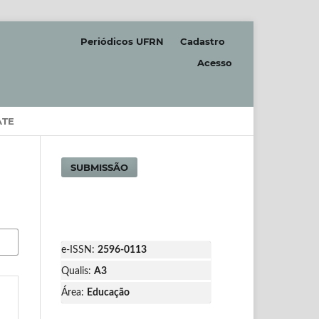
Periódicos UFRN
Cadastro
Acesso
ATE
SUBMISSÃO
e-ISSN:
2596-0113
Qualis:
A3
Área:
Educação