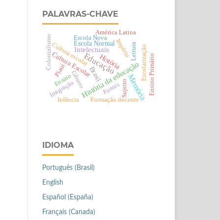
PALAVRAS-CHAVE
América Latina
Colonialismo
Escola Nova
Império
Escola Normal
Cultura escolar
Leitura
Escolarização
Intelectuais
Cultura Escolar
Educação
História
Ensino Primário
História da educação
Piauí
Brasil
Gênero
Ensino
Memória
Sujeito
Imigração
Fontes
Infância
Formação docente
IDIOMA
Português (Brasil)
English
Español (España)
Français (Canada)