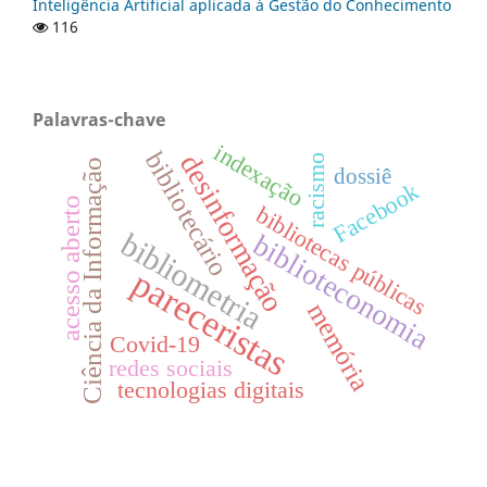
Inteligência Artificial aplicada à Gestão do Conhecimento
116
Palavras-chave
indexação
bibliotecário
desinformação
racismo
Ciência da Informação
dossiê
Facebook
acesso aberto
bibliotecas públicas
bibliometria
biblioteconomia
pareceristas
memória
Covid-19
redes sociais
tecnologias digitais