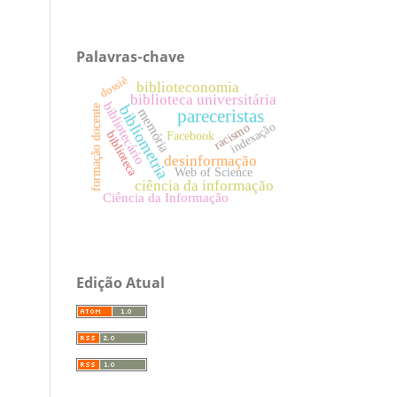
Palavras-chave
dossiê
biblioteconomia
biblioteca universitária
bibliotecário
bibliometria
formação docente
memória
pareceristas
indexação
racismo
biblioteca
Facebook
desinformação
Web of Science
ciência da informação
Ciência da Informação
Edição Atual