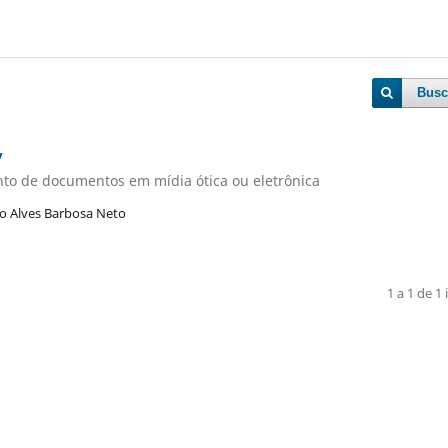
Busc
7
ento de documentos em mídia ótica ou eletrônica
ro Alves Barbosa Neto
1 a 1 de 1 