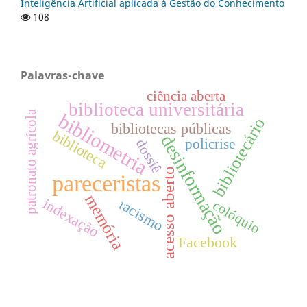
Inteligência Artificial aplicada à Gestão do Conhecimento
108
Palavras-chave
ciência aberta
biblioteca universitária
patronato agrícola
bibliometria
bibliotecário
bibliotecas públicas
biblioteca
desinformação
policrise
dossiê
acesso aberto
pareceristas
memória
indexação
racismo
colóquio
Facebook