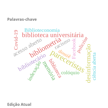
Palavras-chave
Biblioteconomia
Covid-19
biblioteca universitária
bibliometria
policrise
acesso aberto
racismo
Facebook
desinformação
pareceristas
dossiê
bibliotecário
ciência aberta
biblioteca
memória
indexação
colóquio
Edição Atual