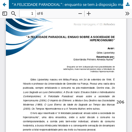
“A FELICIDADE PARADOXAL”: enquanto se tem à disposição mais possibilidades de satisfações, mais inacessível parece estar a felicidade do indivíduo hiperconsumidor.