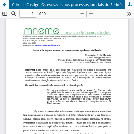
Crime e Castigo: Os escravos nos processos judiciais do Seridó