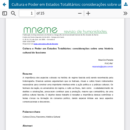
Cultura e Poder em Estados Totalitários: considerações sobre uma história cultural do fascismo