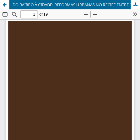
DO BAIRRO À CIDADE: REFORMAS URBANAS NO RECIFE ENTRE 1922 E 1926