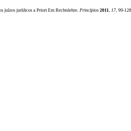
juí­zos jurí­dicos a Priori Em Rechtslehre.
Princí­pios
2011
,
17
, 99-128