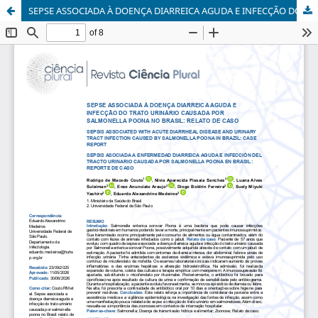
SEPSE ASSOCIADA À DOENÇA DIARREICA AGUDA E INFECÇÃO DO TRATO URINÁRIO CAUSADA POR SALMONELLA POONA NO BRASIL: RELATO DE CASO