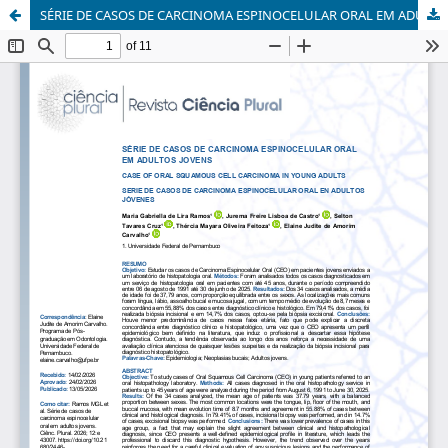
SÉRIE DE CASOS DE CARCINOMA ESPINOCELULAR ORAL EM ADULTOS JOVENS