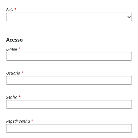
País
*
Acesso
E-mail
*
Usuário
*
Senha
*
Repetir senha
*