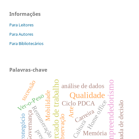
Informações
Para Leitores
Para Autores
Para Bibliotecários
Palavras-chave
sucessão
Mercado de trabalho
Empreendedorismo
análise de dados
Qualidade
Mobilidade
Ver-o-Peso
Home office
tomada de decisão
Ciclo PDCA
Remuneração
Arte
Carreira
Governança
agronegócio
Observação
Cultura
Memória