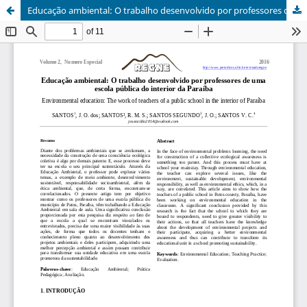
Educação ambiental: O trabalho desenvolvido por professores de uma escola pública do interior da Paraíba