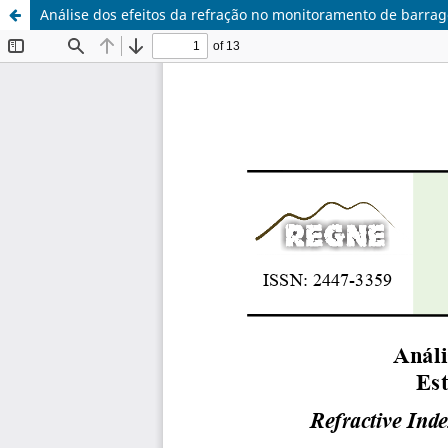
Análise dos efeitos da refração no monitoramento de barra