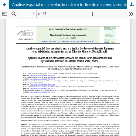
Análise espacial de correlação entre o índice de desenvolvimento humano e as atividades agropecuárias na Ilha do Marajó, Pará, Brasil