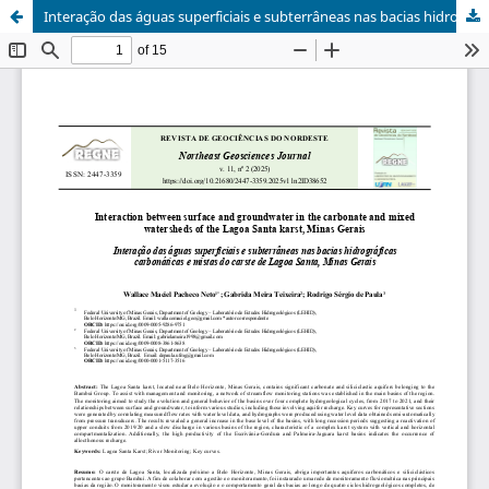
Interação das águas superficiais e subterrâneas nas bacias hidrográficas carbonáticas e mistas do carste de Lagoa Santa, Minas Gerais