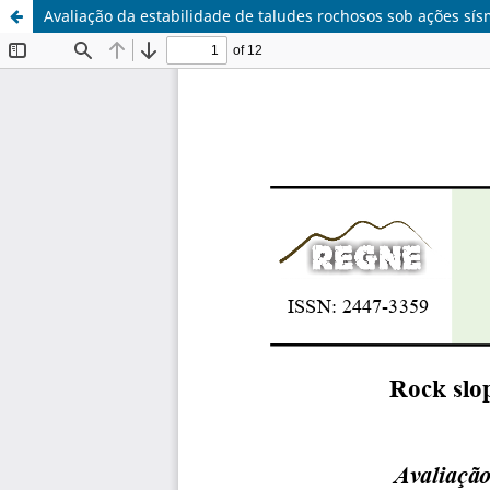
Avaliação da estabilidade de taludes rochosos sob ações sís