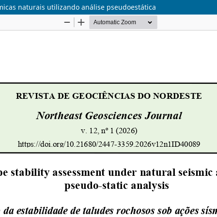
micas naturais utilizando análise pseudoestática