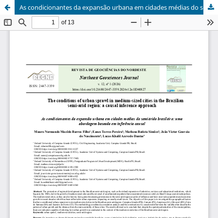
As condicionantes da expansão urbana em cidades médias do semiárido brasileiro: uma abordagem baseada em inferência causal