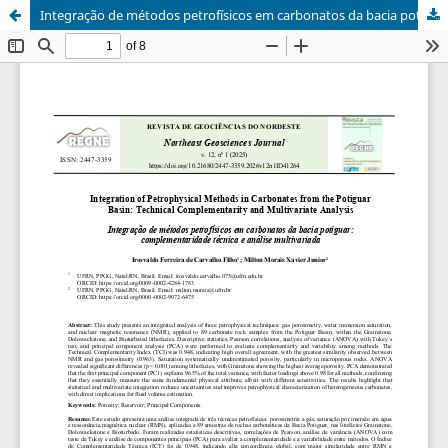
Integração de métodos petrofísicos em carbonatos da bacia potiguar: complementaridade técnica e análise multivariada