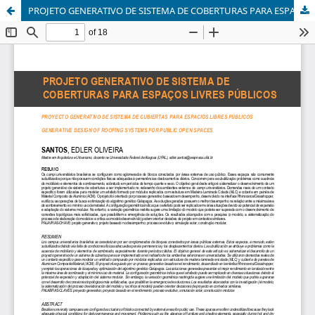
PROJETO GENERATIVO DE SISTEMA DE COBERTURAS PARA ESPAÇOS LIVRES PÚBLICOS