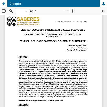
Chatgpt