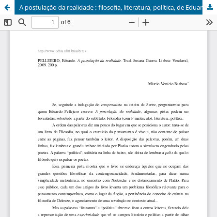
A postulação da realidade : filosofia, literatura, polí­tica, de Eduardo Pellejero