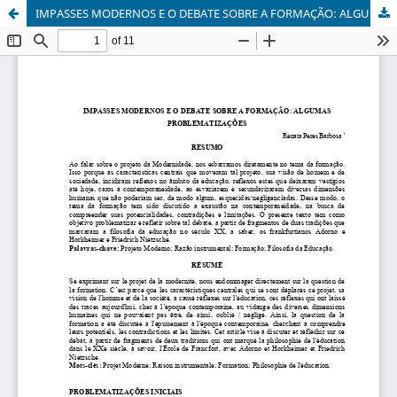
IMPASSES MODERNOS E O DEBATE SOBRE A FORMAÇÃO: ALGUMAS PROBLEMATIZAÇÕES