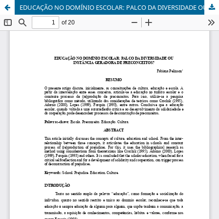
EDUCAÇÃO NO DOMÍNIO ESCOLAR: PALCO DA DIVERSIDADE OU INSTÂNCIA GERADORA DE PRECONCEITOS?