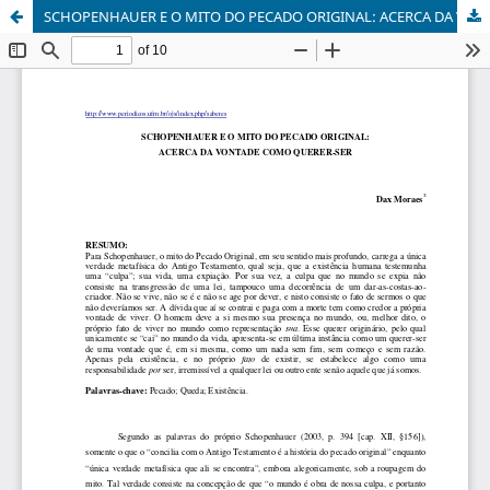
SCHOPENHAUER E O MITO DO PECADO ORIGINAL: ACERCA DA VONTADE COMO QUERER-SER