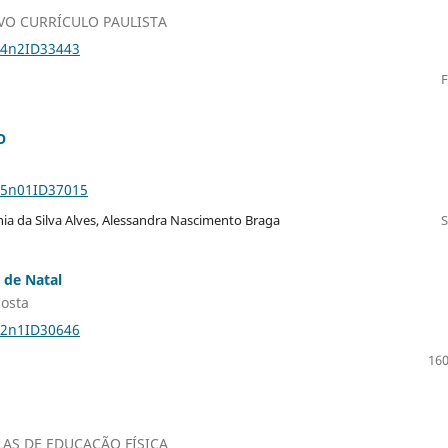
VO CURRÍCULO PAULISTA
24n2ID33443
F
O
v25n01ID37015
nia da Silva Alves, Alessandra Nascimento Braga
 de Natal
Costa
22n1ID30646
160
AS DE EDUCAÇÃO FÍSICA