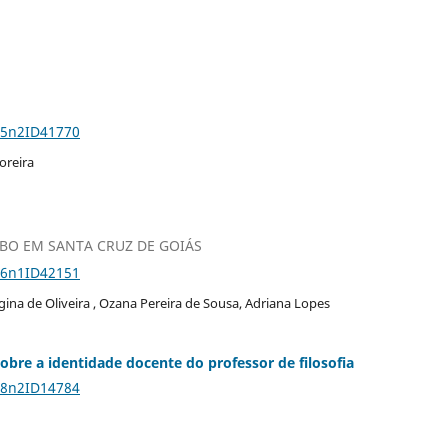
25n2ID41770
oreira
O EM SANTA CRUZ DE GOIÁS
26n1ID42151
Regina de Oliveira , Ozana Pereira de Sousa, Adriana Lopes
bre a identidade docente do professor de filosofia
18n2ID14784