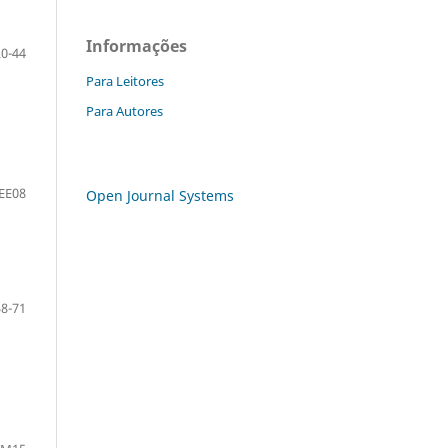
Informações
20-44
Para Leitores
Para Autores
EE08
Open Journal Systems
58-71