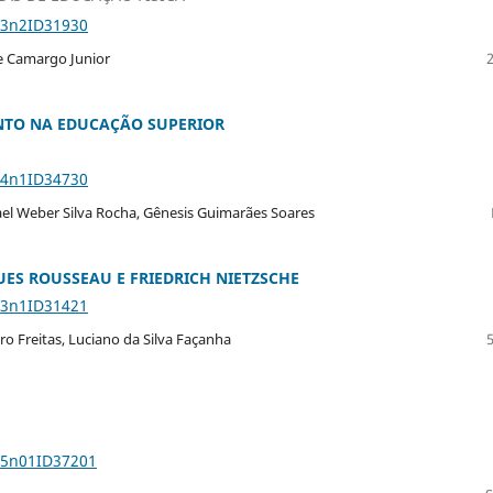
23n2ID31930
De Camargo Junior
NTO NA EDUCAÇÃO SUPERIOR
24n1ID34730
hael Weber Silva Rocha, Gênesis Guimarães Soares
UES ROUSSEAU E FRIEDRICH NIETZSCHE
23n1ID31421
tro Freitas, Luciano da Silva Façanha
v25n01ID37201