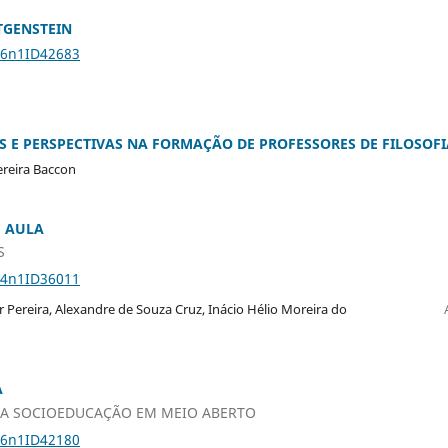
TGENSTEIN
26n1ID42683
S E PERSPECTIVAS NA FORMAÇÃO DE PROFESSORES DE FILOSOFI
Pereira Baccon
E AULA
S
24n1ID36011
Pereira, Alexandre de Souza Cruz, Inácio Hélio Moreira do
A
NA SOCIOEDUCAÇÃO EM MEIO ABERTO
26n1ID42180