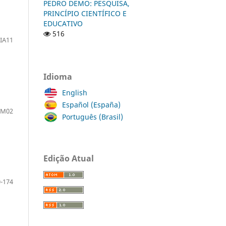
PEDRO DEMO: PESQUISA,
PRINCÍPIO CIENTÍFICO E
EDUCATIVO
516
IA11
Idioma
English
Español (España)
SM02
Português (Brasil)
Edição Atual
-174