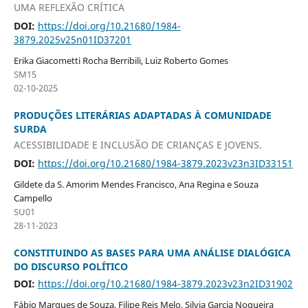
UMA REFLEXÃO CRÍTICA
DOI:
https://doi.org/10.21680/1984-
3879.2025v25n01ID37201
Erika Giacometti Rocha Berribili, Luiz Roberto Gomes
SM15
02-10-2025
PRODUÇÕES LITERÁRIAS ADAPTADAS À COMUNIDADE
SURDA
ACESSIBILIDADE E INCLUSÃO DE CRIANÇAS E JOVENS.
DOI:
https://doi.org/10.21680/1984-3879.2023v23n3ID33151
Gildete da S. Amorim Mendes Francisco, Ana Regina e Souza
Campello
SU01
28-11-2023
CONSTITUINDO AS BASES PARA UMA ANÁLISE DIALÓGICA
DO DISCURSO POLÍTICO
DOI:
https://doi.org/10.21680/1984-3879.2023v23n2ID31902
Fábio Marques de Souza, Filipe Reis Melo, Silvia Garcia Nogueira