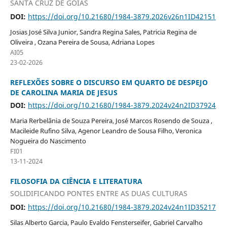
SANTA CRUZ DE GOIÁS
DOI:
https://doi.org/10.21680/1984-3879.2026v26n1ID42151
Josias José Silva Junior, Sandra Regina Sales, Patricia Regina de
Oliveira , Ozana Pereira de Sousa, Adriana Lopes
AI05
23-02-2026
REFLEXÕES SOBRE O DISCURSO EM QUARTO DE DESPEJO
DE CAROLINA MARIA DE JESUS
DOI:
https://doi.org/10.21680/1984-3879.2024v24n2ID37924
Maria Rerbelânia de Souza Pereira, José Marcos Rosendo de Souza ,
Macileide Rufino Silva, Agenor Leandro de Sousa Filho, Veronica
Nogueira do Nascimento
FI01
13-11-2024
FILOSOFIA DA CIÊNCIA E LITERATURA
SOLIDIFICANDO PONTES ENTRE AS DUAS CULTURAS
DOI:
https://doi.org/10.21680/1984-3879.2024v24n1ID35217
Silas Alberto Garcia, Paulo Evaldo Fensterseifer, Gabriel Carvalho