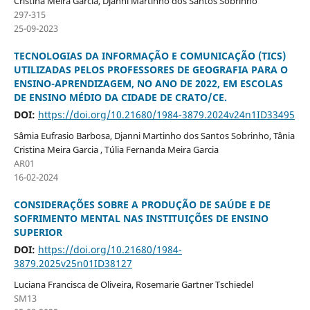
Cristina Meira Garcia, Djanni Martinho dos Santos Sobrinho
297-315
25-09-2023
TECNOLOGIAS DA INFORMAÇÃO E COMUNICAÇÃO (TICS)
UTILIZADAS PELOS PROFESSORES DE GEOGRAFIA PARA O
ENSINO-APRENDIZAGEM, NO ANO DE 2022, EM ESCOLAS
DE ENSINO MÉDIO DA CIDADE DE CRATO/CE.
DOI:
https://doi.org/10.21680/1984-3879.2024v24n1ID33495
Sâmia Eufrasio Barbosa, Djanni Martinho dos Santos Sobrinho, Tânia
Cristina Meira Garcia , Túlia Fernanda Meira Garcia
AR01
16-02-2024
CONSIDERAÇÕES SOBRE A PRODUÇÃO DE SAÚDE E DE
SOFRIMENTO MENTAL NAS INSTITUIÇÕES DE ENSINO
SUPERIOR
DOI:
https://doi.org/10.21680/1984-
3879.2025v25n01ID38127
Luciana Francisca de Oliveira, Rosemarie Gartner Tschiedel
SM13