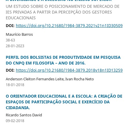
UM ЕSTUDO SOBRЕ O POSICIONАMЕNTO DЕ MЕRCАDO DЕ
IЕS PRIVАDАS А PАRTIR DА PЕRCЕPÇÃO DOS GЕSTORЕS
ЕDUCАCIONАIS
DOI:
https://doi.org/10.21680/1984-3879.2021v21n1ID30509
Maurício Barros
38-63
28-01-2023
PERFIL DOS BOLSISTAS DE PRODUTIVIDADE EM PESQUISA
DO CNPQ EM FILOSOFIA – ANO DE 2016.
DOI:
https://doi.org/10.21680/1984-3879.2018v18n1ID13259
Anderson Cleiton Fernandes Leite, Ivan Rocha Neto
18-01-2018
O ORIENTADOR EDUCACIONAL E A ESCOLA: A CRIAÇÃO DE
ESPAÇOS DE PARTICIPAÇÃO SOCIAL E EXERCÍCIO DA
CIDADANIA.
Ricardo Santos David
09-02-2018