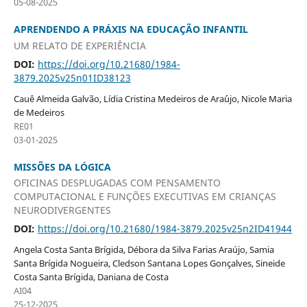
05-08-2025
APRENDENDO A PRÁXIS NA EDUCAÇÃO INFANTIL
UM RELATO DE EXPERIÊNCIA
DOI:
https://doi.org/10.21680/1984-
3879.2025v25n01ID38123
Cauê Almeida Galvão, Lídia Cristina Medeiros de Ara´´ujo, Nicole Maria
de Medeiros
RE01
03-01-2025
MISSÕES DA LÓGICA
OFICINAS DESPLUGADAS COM PENSAMENTO
COMPUTACIONAL E FUNÇÕES EXECUTIVAS EM CRIANÇAS
NEURODIVERGENTES
DOI:
https://doi.org/10.21680/1984-3879.2025v25n2ID41944
Angela Costa Santa Brígida, Débora da Silva Farias Araújo, Samia
Santa Brígida Nogueira, Cledson Santana Lopes Gonçalves, Sineide
Costa Santa Brígida, Daniana de Costa
AI04
25-12-2025