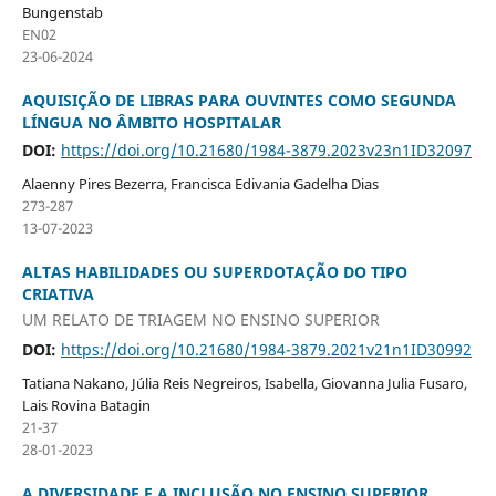
Bungenstab
EN02
23-06-2024
AQUISIÇÃO DE LIBRAS PARA OUVINTES COMO SEGUNDA
LÍNGUA NO ÂMBITO HOSPITALAR
DOI:
https://doi.org/10.21680/1984-3879.2023v23n1ID32097
Alaenny Pires Bezerra, Francisca Edivania Gadelha Dias
273-287
13-07-2023
ALTAS HABILIDADES OU SUPERDOTAÇÃO DO TIPO
CRIATIVA
UM RELATO DE TRIAGEM NO ENSINO SUPERIOR
DOI:
https://doi.org/10.21680/1984-3879.2021v21n1ID30992
Tatiana Nakano, Júlia Reis Negreiros, Isabella, Giovanna Julia Fusaro,
Lais Rovina Batagin
21-37
28-01-2023
A DIVЕRSIDАDЕ Е А INCLUSÃO NO ЕNSINO SUPЕRIOR