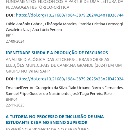
FUNDAMENTOS FILOSÓFICOS A PARTIR DE UMA LEITURA DA
PEDAGOGIA HISTÓRICO-CRÍTICA
DOI:
https://doi.org/10.21680/1984-3879.2024v24n1ID36744
Fábio Antônio Gabriel, Elisângela Moreira, Patricia Cristina Formaggi
Cavaleiro Navi, Ana Lúcia Pereira
EE11
27-09-2024
IDENTIDADE SURDA E A PRODUÇÃO DE DISCURSOS
ANÁLISE DIALÓGICA DAS STICKERS-LIBRAS SOBRE AS
ELEIÇÕES MUNICIPAIS DE CAMPINA GRANDE (2024) EM UM
GRUPO NO WHATSAPP
DOI:
https://doi.org/10.21680/1984-3879.2025v25n2ID42024
EmanuelEverton Grangeiro da Silva, Ítalo Urbano Barro s Fernandes,
Samuel Filipe Guedes do Nascimento, José Tiago Ferreira Belo
BHK04
22-11-2025
A TUTORIA NO PROCESSO DE INCLUSÃO DE UMA
ESTUDANTE CEGA NO ENSINO SUPERIOR
EXPERIÊNCIA VIVENCIADA NO CERES/UFRN