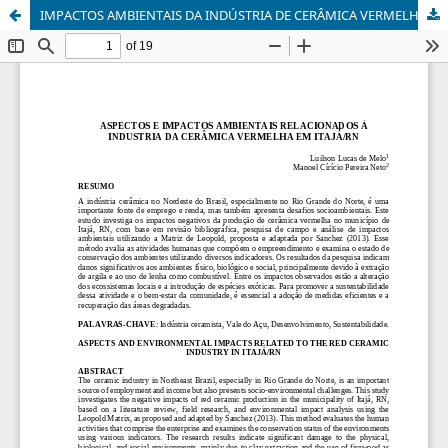
IMPACTOS AMBIENTAIS DA INDÚSTRIA DE CERÂMICA VERMELHA NO MUNICÍPIO DE ITAJÁ/RN