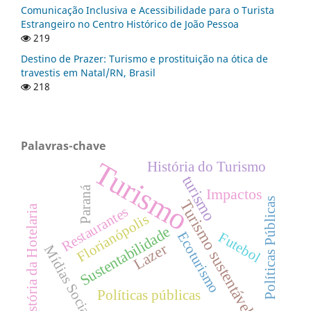
Comunicação Inclusiva e Acessibilidade para o Turista
Estrangeiro no Centro Histórico de João Pessoa
219
Destino de Prazer: Turismo e prostituição na ótica de
travestis em Natal/RN, Brasil
218
Palavras-chave
Turismo
História do Turismo
turismo
Paraná
Impactos
Políticas Públicas
Turismo sustentável
História da Hotelaria
Restaurantes
Florianópolis
Sustentabilidade
Futebol
Ecoturismo
Lazer
Mídias Sociais
Políticas públicas