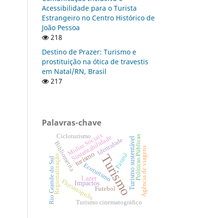
Acessibilidade para o Turista
Estrangeiro no Centro Histórico de
João Pessoa
218
Destino de Prazer: Turismo e
prostituição na ótica de travestis
em Natal/RN, Brasil
217
Palavras-chave
Mídias Sociais
Cicloturismo
Sustentabilidade
Políticas Públicas
Turismo sustentável
Identidade
Bibliometria
Agência de viagens
turismo
Paraná
Turismo
Regionalização
Rio Grande do Sul
Ecoturismo
Lazer
Florianópolis
Impactos
Futebol
Turismo cinematográfico