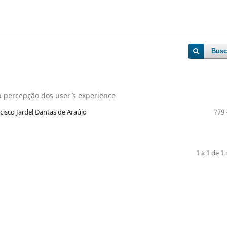
Busc
a percepção dos user` s experience
cisco Jardel Dantas de Araújo
779 
1 a 1 de 1 