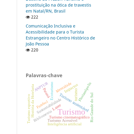
prostituição na ótica de travestis
em Natal/RN, Brasil
222
Comunicação Inclusiva e
Acessibilidade para o Turista
Estrangeiro no Centro Histórico de
João Pessoa
220
Palavras-chave
Identidade
ANPTUR
Florianópolis
Ecoturismo
Impactos
História da Hotelaria
Paraná
turismo
Turismo sustentável
Rio Grande do Sul
Turismo esportivo
Sustentabilidade
Futebol
Lazer
Turismo
Bibliometria
Turismo cinematográfico
Turismo Acessível
Inteligência artificial