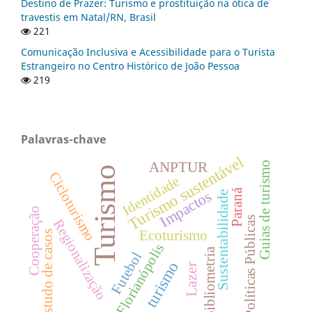
Destino de Prazer: Turismo e prostituição na ótica de
travestis em Natal/RN, Brasil
221
Comunicação Inclusiva e Acessibilidade para o Turista
Estrangeiro no Centro Histórico de João Pessoa
219
Palavras-chave
Turismo sustentável
ANPTUR
Guias de turismo
Turismo
Cicloturismo
Identidade
Paraná
Impactos
Sustentabilidade
Cooperação
Políticas Públicas
Regionalização
Ecoturismo
Estudo de casos
Florianópolis
Bibliometria
Futebol
turismo
Lazer