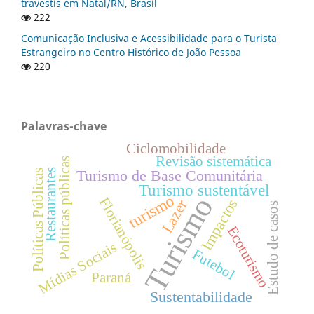
travestis em Natal/RN, Brasil
222
Comunicação Inclusiva e Acessibilidade para o Turista
Estrangeiro no Centro Histórico de João Pessoa
220
Palavras-chave
Ciclomobilidade
Revisão sistemática
Políticas públicas
Turismo de Base Comunitária
Restaurantes
Políticas Públicas
Turismo sustentável
turismo
Turismo
Florianópolis
Impactos
Lazer
Estudo de casos
Ecoturismo
Mídias Sociais
Futebol
Paraná
Sustentabilidade