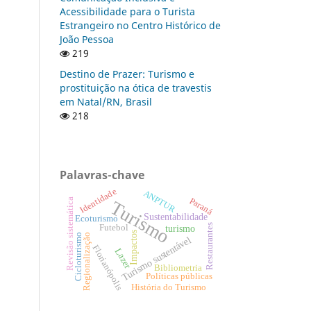
Acessibilidade para o Turista
Estrangeiro no Centro Histórico de
João Pessoa
219
Destino de Prazer: Turismo e
prostituição na ótica de travestis
em Natal/RN, Brasil
218
Palavras-chave
Identidade
ANPTUR
Paraná
Revisão sistemática
Turismo
Sustentabilidade
Ecoturismo
Restaurantes
Futebol
turismo
Impactos
Regionalização
Cicloturismo
Turismo sustentável
Florianópolis
Lazer
Bibliometria
Políticas públicas
História do Turismo