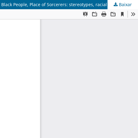
Baixar
Lugar de negros, lugar de feiticeiros: estereótipos, pertencimento racial e política no Vale do Alto-Médio São Francisco. Place of Black People, Place of Sorcerers: stereotypes, racial belonging and politics in the “ Vale do Alto-Médio São Francisco”